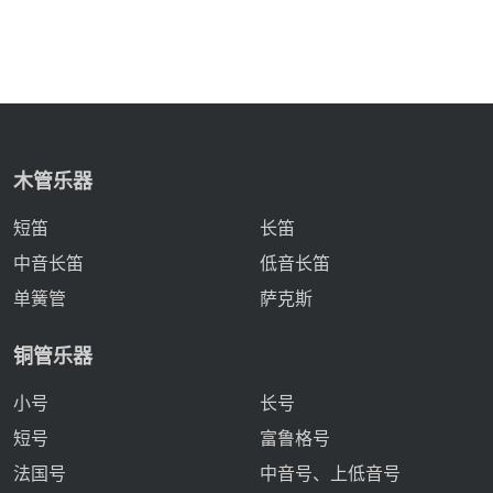
木管乐器
短笛
长笛
中音长笛
低音长笛
单簧管
萨克斯
铜管乐器
小号
长号
短号
富鲁格号
法国号
中音号、上低音号