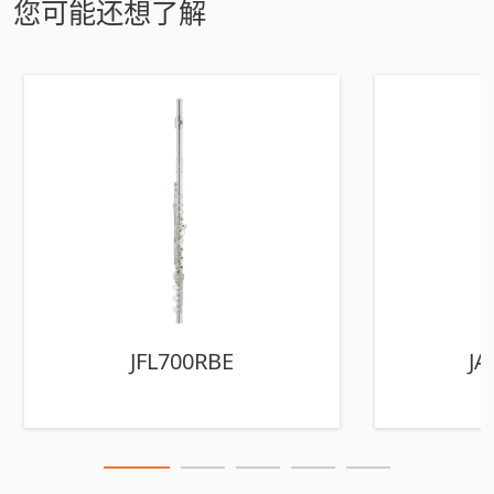
您可能还想了解
JFL700RBE
JA