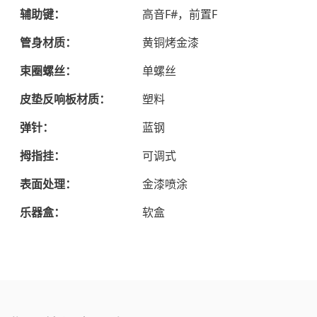
辅助键：
高音F#，前置F
管身材质：
黄铜烤金漆
束圈螺丝：
单螺丝
皮垫反响板材质：
塑料
弹针：
蓝钢
拇指挂：
可调式
表面处理：
金漆喷涂
乐器盒：
软盒