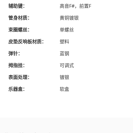
辅助键：
高音F#，前置F
管身材质：
黄铜镀银
束圈螺丝：
单螺丝
皮垫反响板材质：
塑料
弹针：
蓝钢
拇指挂：
可调式
表面处理：
镀银
乐器盒：
软盒