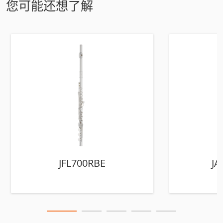
您可能还想了解
JFL700RBE
JA