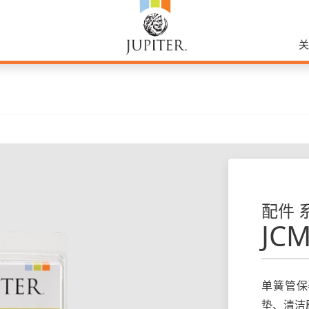
配件 
JCM
单簧管保
垫、清洁