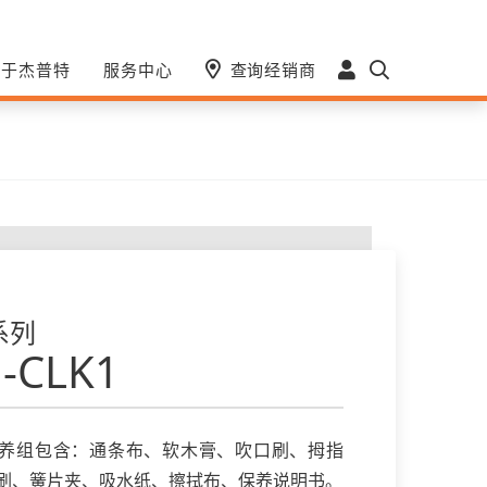
关于杰普特
服务中心
查询经销商
系列
-CLK1
养组包含：通条布、软木膏、吹口刷、拇指
刷、簧片夹、吸水纸、擦拭布、保养说明书。