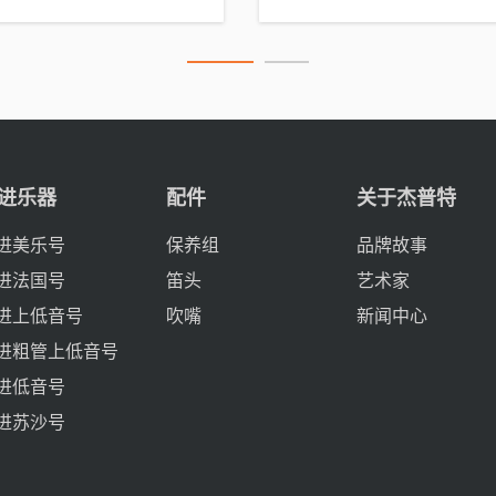
进乐器
配件
关于杰普特
进美乐号
保养组
品牌故事
进法国号
笛头
艺术家
进上低音号
吹嘴
新闻中心
进粗管上低音号
进低音号
进苏沙号