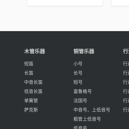
木管乐器
铜管乐器
行
短笛
小号
行
长笛
长号
行
中音长笛
短号
行
低音长笛
富鲁格号
行
单簧管
法国号
行
萨克斯
中音号、上低音号
行
粗管上低音号
低音号