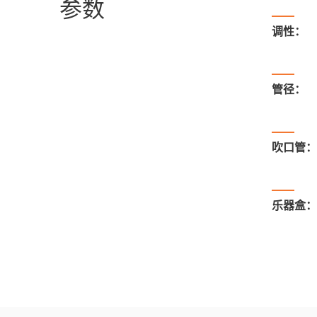
参数
调性：
管径：
吹口管：
乐器盒：