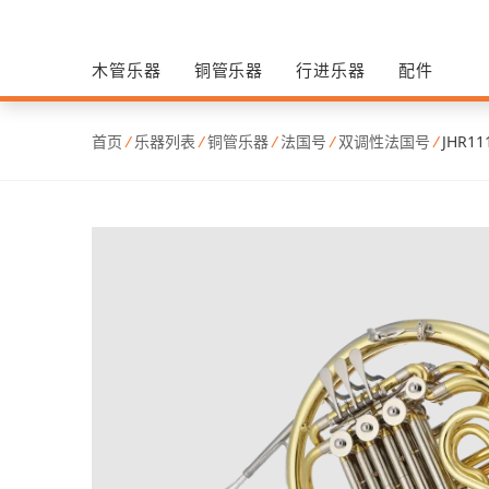
木管乐器
铜管乐器
行进乐器
配件
首页
/
乐器列表
/
铜管乐器
/
法国号
/
双调性法国号
/
JHR11