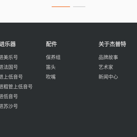
进乐器
配件
关于杰普特
进美乐号
保养组
品牌故事
进法国号
笛头
艺术家
进上低音号
吹嘴
新闻中心
进粗管上低音号
进低音号
进苏沙号